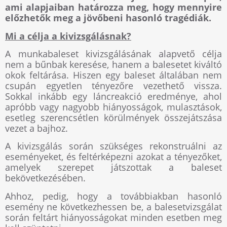
ami alapjaiban határozza meg, hogy mennyire
előzhetők meg a jövőbeni hasonló tragédiák.
Mi a célja a kivizsgálásnak?
A munkabaleset kivizsgálásának alapvető célja
nem a bűnbak keresése, hanem a balesetet kiváltó
okok feltárása. Hiszen egy baleset általában nem
csupán egyetlen tényezőre vezethető vissza.
Sokkal inkább egy láncreakció eredménye, ahol
apróbb vagy nagyobb hiányosságok, mulasztások,
esetleg szerencsétlen körülmények összejátszása
vezet a bajhoz.
A kivizsgálás során szükséges rekonstruálni az
eseményeket, és feltérképezni azokat a tényezőket,
amelyek szerepet játszottak a baleset
bekövetkezésében.
Ahhoz, pedig, hogy a továbbiakban hasonló
esemény ne következhessen be, a balesetvizsgálat
során feltárt hiányosságokat minden esetben meg