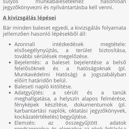
súlyos munkabalesetekhez hasonlóan
jegyzőkönyvezni és nyilvántartásba kell venni.
A kivizsgálás lépései
Bár minden baleset egyedi, a kivizsgálás folyamata
jellemzően hasonló lépésekből áll:
Azonnali intézkedések megtétele:
elsősegélynyújtás, a terület biztosítása,
további sérülések megelőzése.
Bejelentés: a baleset bejelentése a belső
felelősöknek és a hatóságoknak (pl.
Munkavédelmi Hatóság) a jogszabályban
előírt határidőn belül.
Baleseti napló kitöltése.
Adatgyűjtés: a sérült és a tanúk
meghallgatása, a helyszín alapos felmérése,
fényképek készítése, dokumentumok (pl.
karbantartási naplók, oktatási jegyzőkönyvek,
kockázatértékelés) begyűjtése.
Elemzés: az összegyűjtött adatok
rendszerezése és elemzése az okok feltárása