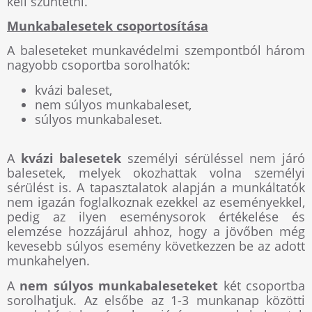
kell szüntetni.
Munkabalesetek csoportosítása
A baleseteket munkavédelmi szempontból három
nagyobb csoportba sorolhatók:
kvázi baleset,
nem súlyos munkabaleset,
súlyos munkabaleset.
A
kvázi balesetek
személyi sérüléssel nem járó
balesetek, melyek okozhattak volna személyi
sérülést is. A tapasztalatok alapján a munkáltatók
nem igazán foglalkoznak ezekkel az eseményekkel,
pedig az ilyen eseménysorok értékelése és
elemzése hozzájárul ahhoz, hogy a jövőben még
kevesebb súlyos esemény következzen be az adott
munkahelyen.
A
nem súlyos munkabaleseteket
két csoportba
sorolhatjuk. Az elsőbe az 1-3 munkanap közötti