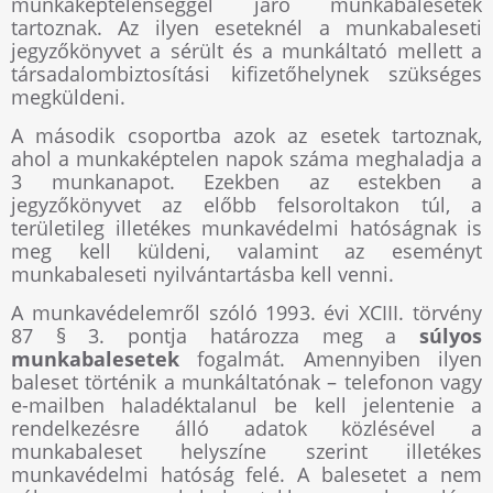
munkaképtelenséggel járó munkabalesetek
tartoznak. Az ilyen eseteknél a munkabaleseti
jegyzőkönyvet a sérült és a munkáltató mellett a
társadalombiztosítási kifizetőhelynek szükséges
megküldeni.
A második csoportba azok az esetek tartoznak,
ahol a munkaképtelen napok száma meghaladja a
3 munkanapot. Ezekben az estekben a
jegyzőkönyvet az előbb felsoroltakon túl, a
területileg illetékes munkavédelmi hatóságnak is
meg kell küldeni, valamint az eseményt
munkabaleseti nyilvántartásba kell venni.
A munkavédelemről szóló 1993. évi XCIII. törvény
87 § 3. pontja határozza meg a
súlyos
munkabalesetek
fogalmát. Amennyiben ilyen
baleset történik a munkáltatónak – telefonon vagy
e-mailben haladéktalanul be kell jelentenie a
rendelkezésre álló adatok közlésével a
munkabaleset helyszíne szerint illetékes
munkavédelmi hatóság felé. A balesetet a nem