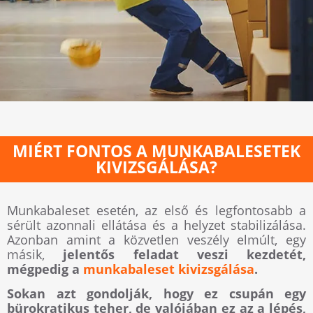
MIÉRT FONTOS A MUNKABALESETEK
KIVIZSGÁLÁSA?
Munkabaleset esetén, az első és legfontosabb a
sérült azonnali ellátása és a helyzet stabilizálása.
Azonban amint a közvetlen veszély elmúlt, egy
másik,
jelentős feladat veszi kezdetét,
mégpedig a
munkabaleset kivizsgálása
.
Sokan azt gondolják, hogy ez csupán egy
bürokratikus teher, de valójában ez az a lépés,