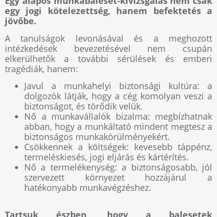
Egy alapos munkabaleset-kivizsgálás nem csak
egy jogi kötelezettség, hanem befektetés a
jövőbe.
A tanulságok levonásával és a meghozott
intézkedések bevezetésével nem csupán
elkerülhetők a további sérülések és emberi
tragédiák, hanem:
Javul a munkahelyi biztonsági kultúra: a
dolgozók látják, hogy a cég komolyan veszi a
biztonságot, és törődik velük.
Nő a munkavállalók bizalma: megbízhatnak
abban, hogy a munkáltató mindent megtesz a
biztonságos munkakörülményekért.
Csökkennek a költségek: kevesebb táppénz,
termeléskiesés, jogi eljárás és kártérítés.
Nő a termelékenység: a biztonságosabb, jól
szervezett környezet hozzájárul a
hatékonyabb munkavégzéshez.
Tartsuk észben, hogy a balesetek