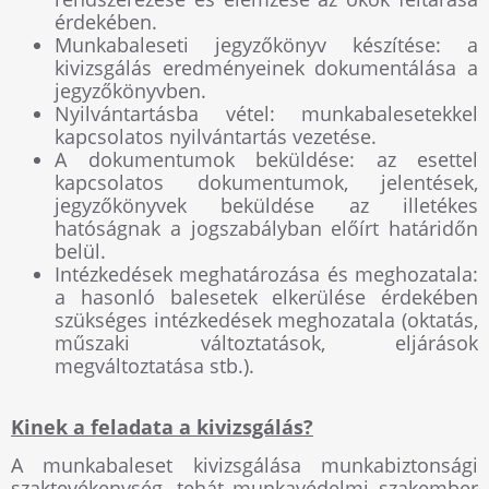
érdekében.
Munkabaleseti jegyzőkönyv készítése: a
kivizsgálás eredményeinek dokumentálása a
jegyzőkönyvben.
Nyilvántartásba vétel: munkabalesetekkel
kapcsolatos nyilvántartás vezetése.
A dokumentumok beküldése: az esettel
kapcsolatos dokumentumok, jelentések,
jegyzőkönyvek beküldése az illetékes
hatóságnak a jogszabályban előírt határidőn
belül.
Intézkedések meghatározása és meghozatala:
a hasonló balesetek elkerülése érdekében
szükséges intézkedések meghozatala (oktatás,
műszaki változtatások, eljárások
megváltoztatása stb.).
Kinek a feladata a kivizsgálás?
A munkabaleset kivizsgálása munkabiztonsági
szaktevékenység, tehát munkavédelmi szakember