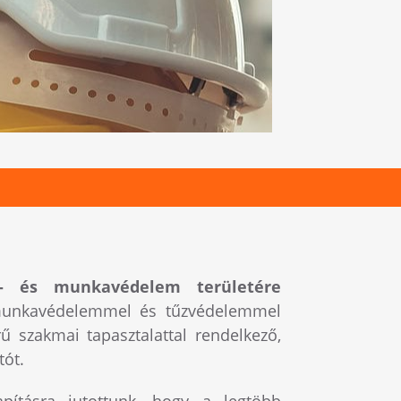
TŰZ
z- és munkavédelem területére
RÉSZ
 munkavédelemmel és tűzvédelemmel
ű szakmai tapasztalattal rendelkező,
tót.
pításra jutottunk, hogy a legtöbb