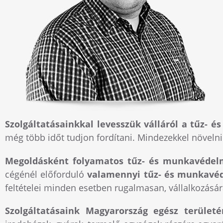
Szolgáltatásainkkal levesszük válláról a tűz-
még több időt tudjon fordítani. Mindezekkel növel
Megoldásként folyamatos tűz- és munkavédelm
cégénél előforduló
valamennyi tűz- és munkavéde
feltételei minden esetben rugalmasan, vállalkozásár
Szolgáltatásaink Magyarország egész terület