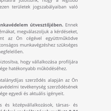
ezen területek jogszabályaiban való
unkavédelem útvesztőjében.
Ennek
émákat, megválaszoljuk a kérdéseket,
mint az Ön cégével együttműködve
iztonságos munkavégzéshez szükséges
egfelelően.
iztosítva, hogy vállalkozása profiljára
a cége hatékonyabb működéséhez.
átalánydíjas szerződés alapján az Ön
nkavédelmi tevékenység szerződésének
ge egyedi és aktuális igényeit.
is és középvállalkozások, társas- és