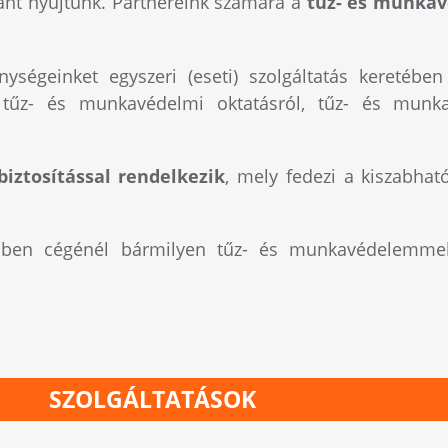
ránt nyújtunk. Partnereink számára a
tűz- és munkav
nységeinket egyszeri (eseti) szolgáltatás keretébe
, tűz- és munkavédelmi oktatásról, tűz- és munka
biztosítással rendelkezik
, mely fedezi a kiszabható
yiben cégénél bármilyen tűz- és munkavédelemmel
SZOLGÁLTATÁSOK