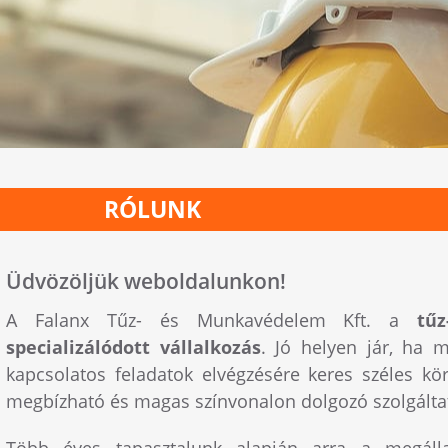
RÓLUNK
Üdvözöljük weboldalunkon!
A Falanx Tűz- és Munkavédelem Kft. a
tű
specializálódott vállalkozás
. Jó helyen jár, ha
kapcsolatos feladatok elvégzésére keres széles kör
megbízható és magas színvonalon dolgozó szolgálta
Több éves tapasztalunk alapján arra a megálla