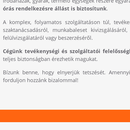
irodaházak, gyárak, termelő egységek részére egya
órás rendelkezésre állást is biztosítunk
.
A komplex, folyamatos szolgáltatáson túl, tevéke
szaktanácsadásról, munkabaleset kivizsgálásáról
felülvizsgálatáról vagy beszerzéséről.
Cégünk tevékenységi és szolgáltatói felelősség
teljes biztonságban érezhetik magukat.
Bízunk benne, hogy elnyerjük tetszését. Amenn
forduljon hozzánk bizalommal!