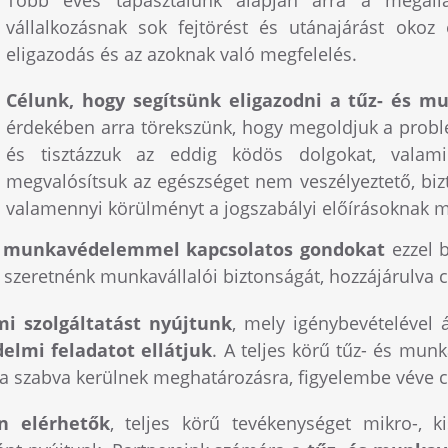
vállalkozásnak sok fejtörést és utánajárást okoz 
eligazodás és az azoknak való megfelelés.
Célunk, hogy segítsünk eligazodni a tűz- és m
érdekében arra törekszünk, hogy megoldjuk a probl
és tisztázzuk az eddig ködös dolgokat, vala
megvalósítsuk az egészséget nem veszélyeztető, b
valamennyi körülményt a jogszabályi előírásoknak m
 és munkavédelemmel kapcsolatos gondokat
ezzel b
ni szeretnénk munkavállalói biztonságát, hozzájárulv
i szolgáltatást nyújtunk
, mely igénybevételével 
lmi feladatot ellátjuk
. A teljes körű tűz- és mu
a szabva kerülnek meghatározásra, figyelembe véve cé
én elérhetők
, teljes körű tevékenységet mikro-, k