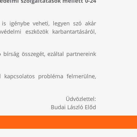
édelmi szolgáltatások mellett 0-24
n is igénybe veheti, legyen szó akár
védelmi eszközök karbantartásáról,
 bírság összegét, ezáltal partnereink
 kapcsolatos probléma felmerülne,
Üdvözlettel:
Budai László Előd