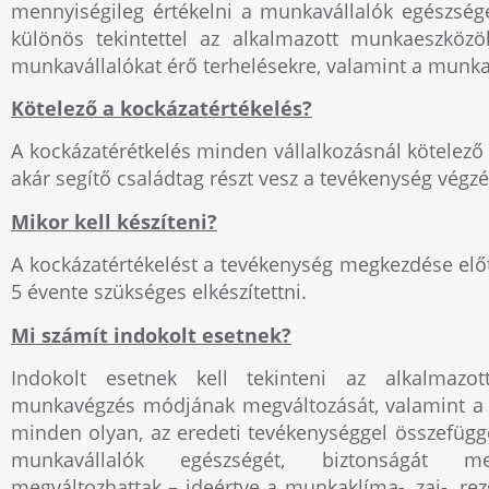
mennyiségileg értékelni a munkavállalók egészségé
különös tekintettel az alkalmazott munkaeszközö
munkavállalókat érő terhelésekre, valamint a munkah
Kötelező a kockázatértékelés?
A kockázatérétkelés minden vállalkozásnál kötele
akár segítő családtag részt vesz a tevékenység végz
Mikor kell készíteni?
A kockázatértékelést a tevékenység megkezdése előt
5 évente szükséges elkészítettni.
Mi számít indokolt esetnek?
Indokolt esetnek kell tekinteni az alkalmazot
munkavégzés módjának megváltozását, valamint a m
minden olyan, az eredeti tevékenységgel összefüg
munkavállalók egészségét, biztonságát m
megváltozhattak – ideértve a munkaklíma-, zaj-, rezg