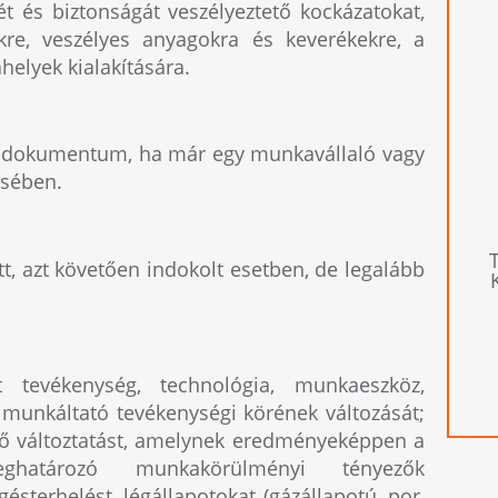
t és biztonságát veszélyeztető kockázatokat,
kre, veszélyes anyagokra és keverékekre, a
elyek kialakítására.
ző dokumentum, ha már egy munkavállaló vagy
ésében.
t, azt követően indokolt esetben, de legalább
t tevékenység, technológia, munkaeszköz,
unkáltató tevékenységi körének változását;
gő változtatást, amelynek eredményeképpen a
eghatározó munkakörülményi tényezők
ésterhelést, légállapotokat (gázállapotú, por,