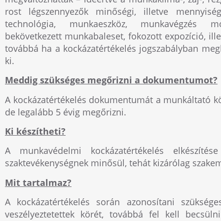
rost légszennyezők minőségi, illetve mennyiségi
technológia, munkaeszköz, munkavégzés mó
bekövetkezett munkabaleset, fokozott expozíció, ill
továbbá ha a kockázatértékelés jogszabályban meg
ki.
Meddig szükséges megőrizni a dokumentumot?
A kockázatértékelés dokumentumát a munkáltató köte
de legalább 5 évig megőrizni.
Ki készítheti?
A munkavédelmi kockázatértékelés elkészítés
szaktevékenységnek minősül, tehát kizárólag szake
Mit tartalmaz?
A kockázatértékelés során azonosítani szüksége
veszélyeztetettek körét, továbbá fel kell becsüln