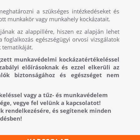
meghatározni a szükséges intézkedéseket és
dott munkakör vagy munkahely kockázatait.
ának az alappillére, hiszen ez alapján lehet
 foglalkozás egészségügyi orvosi vizsgálatok
 tematikáját.
gzett munkavédelmi kockázatértékeléssel
zabályi előírásoknak és ezzel elkerüli az
lalók biztonságához és egészséget nem
eléssel vagy a tűz- és munkavédelem
ge, vegye fel velünk a kapcsolatot!
ak rendelkezésére, és segítenek minden
rdésben!