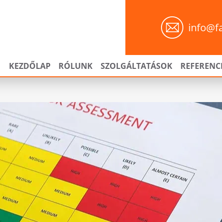
info@f
KEZDŐLAP
RÓLUNK
SZOLGÁLTATÁSOK
REFERENC