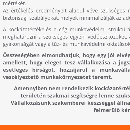
mértékét.
Az értékelés eredményeit alapul véve szükséges 
biztonsági szabályokat, melyek minimalizálják az a
A kockázatértékelés a cég munkavédelmi struktúráj
meghatározni a szükséges egyéni védőeszközöket, a
gyakoriságát vagy a tűz- és munkavédelmi oktatások
Összeségében elmondhatjuk, hogy egy jól elvé
amellett, hogy eleget tesz vállalkozása a jogs
esetleges bírságot, hozzájárul a munkavál
veszélyeztető munkakörnyezetet teremt.
Amennyiben nem rendelkezik kockázatérték
területén szakmai segítségre lenne szüksé
Vállalkozásunk szakemberei készséggel álln
felmerülő ké