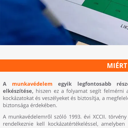
MIÉRT
A
munkavédelem
egyik legfontosabb rész
elkészítése,
hiszen ez a folyamat segít felmérn
kockázatokat és veszélyeket és biztosítja, a megfel
biztonsága érdekében.
A munkavédelemről szóló 1993. évi XCCII. törvény 
rendelkeznie kell kockázatértékeléssel, amelyben 