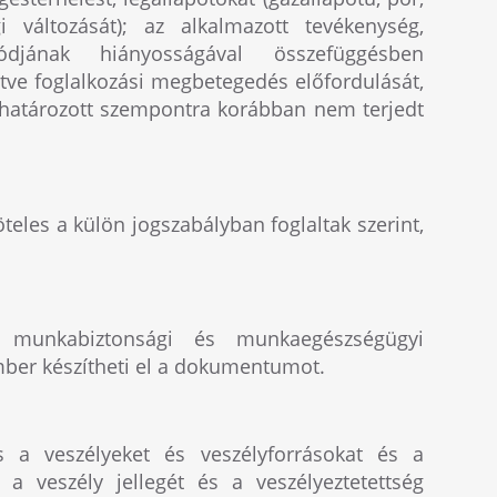
 változását); az alkalmazott tevékenység,
djának hiányosságával összefüggésben
etve foglalkozási megbetegedés előfordulását,
határozott szempontra korábban nem terjedt
les a külön jogszabályban foglaltak szerint,
e munkabiztonsági és munkaegészségügyi
mber készítheti el a dokumentumot.
s a veszélyeket és veszélyforrásokat és a
i a veszély jellegét és a veszélyeztetettség