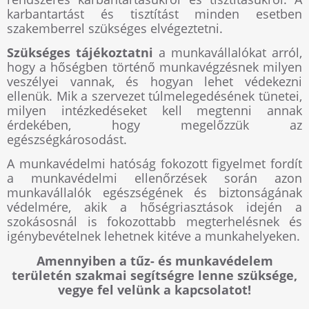
karbantartást és tisztítást minden esetben
szakemberrel szükséges elvégeztetni.
Szükséges tájékoztatni
a munkavállalókat arról,
hogy a hőségben történő munkavégzésnek milyen
veszélyei vannak, és hogyan lehet védekezni
ellenük. Mik a szervezet túlmelegedésének tünetei,
milyen intézkedéseket kell megtenni annak
érdekében, hogy megelőzzük az
egészségkárosodást.
A munkavédelmi hatóság fokozott figyelmet fordít
a munkavédelmi ellenőrzések során azon
munkavállalók egészségének és biztonságának
védelmére, akik a hőségriasztások idején a
szokásosnál is fokozottabb megterhelésnek és
igénybevételnek lehetnek kitéve a munkahelyeken.
Amennyiben a tűz- és munkavédelem
területén szakmai segítségre lenne szüksége,
vegye fel velünk a kapcsolatot!