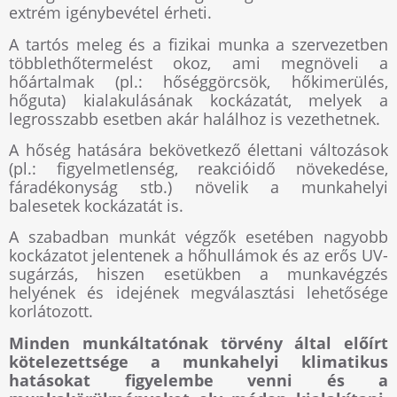
extrém igénybevétel érheti.
A tartós meleg és a fizikai munka a szervezetben
többlethőtermelést okoz, ami megnöveli a
hőártalmak (pl.: hőséggörcsök, hőkimerülés,
hőguta) kialakulásának kockázatát, melyek a
legrosszabb esetben akár halálhoz is vezethetnek.
A hőség hatására bekövetkező élettani változások
(pl.: figyelmetlenség, reakcióidő növekedése,
fáradékonyság stb.) növelik a munkahelyi
balesetek kockázatát is.
A szabadban munkát végzők esetében nagyobb
kockázatot jelentenek a hőhullámok és az erős UV-
sugárzás, hiszen esetükben a munkavégzés
helyének és idejének megválasztási lehetősége
korlátozott.
Minden munkáltatónak törvény által előírt
kötelezettsége a munkahelyi klimatikus
hatásokat figyelembe venni és a