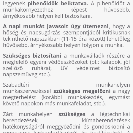
legyenek
pihenőidők beiktatva.
A pihenőidőt a
munkakörnyezethez képest hűvösebb,
árnyékosabb helyen kell biztosítani.
A napi munkát javasolt úgy ütemezni,
hogy a
hőség és napsugárzás szempontjából kritikusnak
tekinthető napszakban (11-15 óra között) lehetőleg
hűvösebb, árnyékosabb helyen folyjon a munka.
Szükséges biztosítani
a munkavállaók részére a
megfelelő egyéni védőeszközöket (pl.: kalapok, jól
szellőző ruházat, UV védelmet biztosító
napszemüveg stb.).
Szabadtéri munkahelyen
munkaszervezéssel
szükséges megelőzni
a nagy
megterhelést (korábbi munkakezdés, egymást
követő napokon más munkafeladat, stb.).
Zárt munkahelyen
szükséges
a légtechnikai
berendezések, klímaberendezések
hatékonyságáról meggyőződni és gondoskodni a
rendszeres karbantartásukról és tisztításukról. A