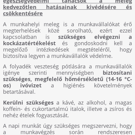
egészségvédelmi tanácsok a meleg
kedvezőtlen hatásainak kivédésére és
csökkentésére
A munkahelyi meleg is a munkavállalókat érő
megterhelések közé sorolható, ezért ezzel
kapcsolatban is
szükséges elvégezni a
kockázatértékelést
és gondoskodni kell a
megelőző intézkedések megtételéről, hogy
biztosítva legyen a munkavállalók védelme.
A folyadék veszteség pótlására a munkavállalók
igénye szerinti mennyiségben
biztosítani
szükséges, megfelelő hőmérsékletű (14-16 °C-
os) ivóvizet
a higiénés követelmények
betartásával.
Kerülni szükséges
a kávé, az alkohol, a magas
koffein- és cukortartalmú italok, illetve a zsíros és
nehéz ételek fogyasztását.
A napi munkát úgy szükséges megszervezni, hogy
a munkavégzés során rendszeresen