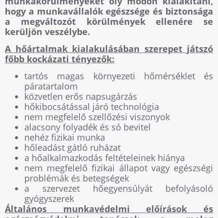
munkakörülményeket oly módon kialakítani,
hogy a munkavállalók egészsége és biztonsága
a megváltozót körülmények ellenére se
kerüljön veszélybe.
A hőártalmak kialakulásában szerepet játszó
főbb kockázati tényezők:
tartós magas környezeti hőmérséklet és
páratartalom
közvetlen erős napsugárzás
hőkibocsátással járó technológia
nem megfelelő szellőzési viszonyok
alacsony folyadék és só bevitel
nehéz fizikai munka
hőleadást gátló ruházat
a hőalkalmazkodás feltételeinek hiánya
nem megfelelő fizikai állapot vagy egészségi
problémák és betegségek
a szervezet hőegyensúlyát befolyásoló
gyógyszerek
Általános munkavédelmi előírások és