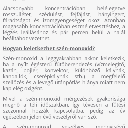
Alacsonyabb koncentrációban belélegezve
rosszullétet, szédülést, fejfájást, hányingert,
fáradtságot és izomgyengeséget okoz. Azonban
magasabb koncentrációban eszméletvesztéshez, a
légzés leállásához és pár percen belül a halál
beálltához vezethet.
Hogyan keletkezhet szén-monoxid?
Szén-monoxid a leggyakrabban akkor keletkezik,
ha a nyílt égésterű fűtőberendezés (vízmelegítő,
kazán, bojler, konvektor, különböző kályhák,
kandallók, cserépkályhák stb.) a megfelelő
szellőzés és a levegő utánpótlás hiánya miatt nem
kap elég oxigént.
Mivel a szén-monoxid mérgezések gyakorisága
megnő a téli időszakban, így tévesen a fűtési
szezonnal hozzák kapcsolatba, pedig az év
egészében jelenlévő veszélyről van szó.
A szén-monoxid veszélyes mennyiségű