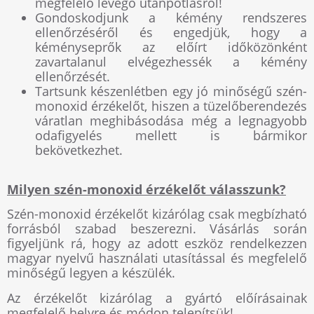
megfelelő levegő utánpótlásról!
Gondoskodjunk a kémény rendszeres
ellenőrzéséről és engedjük, hogy a
kéményseprők az előírt időközönként
zavartalanul elvégezhessék a kémény
ellenőrzését.
Tartsunk készenlétben egy jó minőségű szén-
monoxid érzékelőt, hiszen a tüzelőberendezés
váratlan meghibásodása még a legnagyobb
odafigyelés mellett is bármikor
bekövetkezhet.
Milyen szén-monoxid érzékelőt válasszunk?
Szén-monoxid érzékelőt kizárólag csak megbízható
forrásból szabad beszerezni. Vásárlás során
figyeljünk rá, hogy az adott eszköz rendelkezzen
magyar nyelvű használati utasítással és megfelelő
minőségű legyen a készülék.
Az érzékelőt kizárólag a gyártó előírásainak
megfelelő helyre és módon telepítsük!