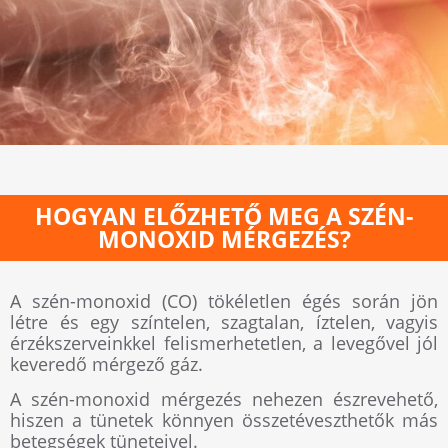
HOGYAN ELŐZHETŐ MEG A SZÉN-
MONOXID MÉRGEZÉS?
A szén-monoxid (CO) tökéletlen égés során jön
létre és egy színtelen, szagtalan, íztelen, vagyis
érzékszerveinkkel felismerhetetlen, a levegővel jól
keveredő mérgező gáz.
A szén-monoxid mérgezés nehezen észrevehető,
hiszen a tünetek könnyen összetéveszthetők más
betegségek tüneteivel.