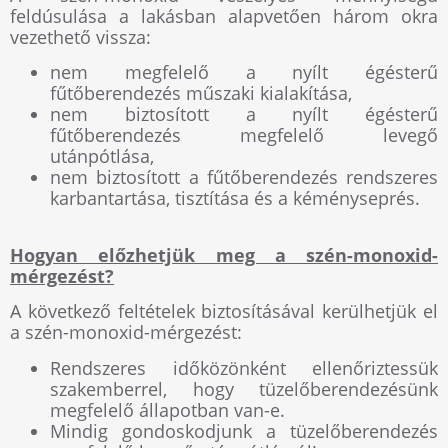
feldúsulása a lakásban alapvetően három okra
vezethető vissza:
nem megfelelő a nyílt égésterű
fűtőberendezés műszaki kialakítása,
nem biztosított a nyílt égésterű
fűtőberendezés megfelelő levegő
utánpótlása,
nem biztosított a fűtőberendezés rendszeres
karbantartása, tisztítása és a kéményseprés.
Hogyan előzhetjük meg a szén-monoxid-
mérgezést?
A következő feltételek biztosításával kerülhetjük el
a szén-monoxid-mérgezést:
Rendszeres időközönként ellenőriztessük
szakemberrel, hogy tüzelőberendezésünk
megfelelő állapotban van-e.
Mindig gondoskodjunk a tüzelőberendezés