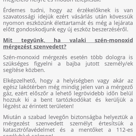
Érdemes tudni, hogy az érzékelőknek is van
szavatossági idejük ezért vásárlás után kövessük
nyomon eszközünk élettartamát és még a lejárata
előtt gondoskodjunk egy új eszköz beszerzéséről.
Mit tegyünk, ha valaki szén-monoxid
mérgezést szenvedett?
Szén-monoxid mérgezés esetén több dologra is
szükséges figyelni a bajba jutott személy/ek
segítése közben.
Elképzelhető, hogy a helyiségben vagy akár az
egész lakótérben még mindig jelen van a mérgező
gáz, ezért előszőr a lehető legrövidebb időn belül
hozzuk ki a bent tartózkodókat és kerüljük a
légzést az érintett területen!
Miután a szabad levegőn biztonságba helyeztük a
mérgezést szenvedett személyt értesítsük a
katasztrófavédelmet és a mentőket a 112-es
segélyhívó számon!